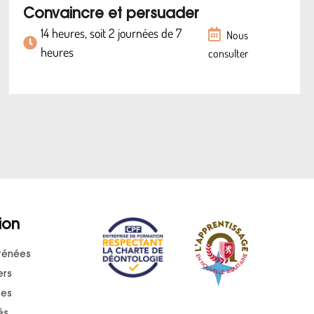
Convaincre et persuader
14 heures, soit 2 journées de 7
Nous
heures
consulter
ion
rénées
ers
ses